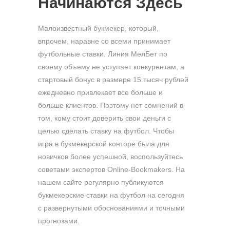
Начинаются Здесь
Малоизвестный букмекер, который,
впрочем, наравне со всеми принимает
футбольные ставки. Линия МелБет по
своему объему не уступает конкурентам, а
стартовый бонус в размере 15 тысяч рублей
ежедневно привлекает все больше и
больше клиентов. Поэтому нет сомнений в
том, кому стоит доверить свои деньги с
целью сделать ставку на футбол. Чтобы
игра в букмекерской конторе была для
новичков более успешной, воспользуйтесь
советами экспертов Online-Bookmakers. На
нашем сайте регулярно публикуются
букмекерские ставки на футбол на сегодня
с развернутыми обоснованиями и точными
прогнозами.