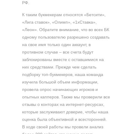
РФ.
К таким букмекерам относятся «Бетсити»,
«Лига ставок», «Олимп», «1хСтавка»,
«Леон». Обратите внимание, что во всех БК
одному пользователю разрешено создавать
на свое имя только один аккаунт, в
противном случае – все счета будут
заблокированы вместе с оставшимися на
них средствами. Прежде чем сделать
подборку топ-букмекеров, наша команда
изучила большой объем информации,
провела опрос начинающих игроков и
опытных капперов. Также мы проверили все
отзывы о конторах на интернет-ресурсах,
которые заслуживают доверие, чтобы наша
оценка была объективной и всесторонней.
В ходе своей работы мы провели анализ