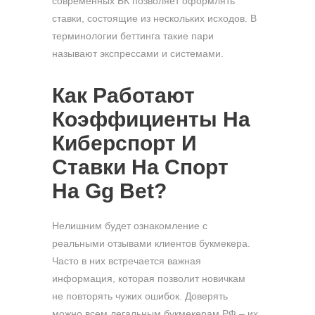
современных БК позволяет оформлять
ставки, состоящие из нескольких исходов. В
терминологии беттинга такие пари
называют экспрессами и системами.
Как Работают
Коэффициенты На
Киберспорт И
Ставки На Спорт
На Gg Bet?
Нелишним будет ознакомление с
реальными отзывами клиентов букмекера.
Часто в них встречается важная
информация, которая позволит новичкам
не повторять чужих ошибок. Доверять
можно всем легальным букмекерам РФ – их