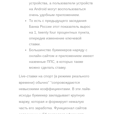
устройства, а пользователи устройств
на Android могут воспользоваться
очень удобным приложением.
То есть с предыдущего заседания
Банка России этот показатель вырос
на 1, twenty four процентных пункта,
опередив изменение ключевой
ставки.
Большинство букмекеров наряду с
онлайн-сайтом и приложением имеют
наземные ППС, в которых также
можно сделать ставку.
Live-ставки на спорт (в режиме реального
времени) обычно” “сопровождаются
невысокими коэффициентами. В эти лайв-
исходы букмекер закладывает крупную
маржу, которая и формирует немалую
часть его заработка. Функционал сайтов