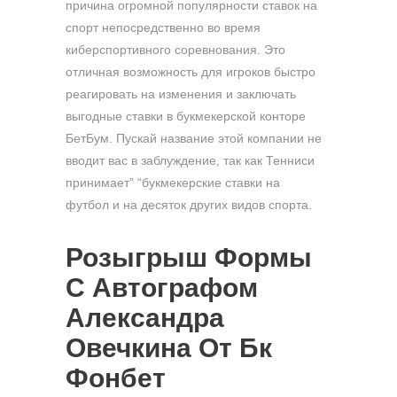
причина огромной популярности ставок на
спорт непосредственно во время
киберспортивного соревнования. Это
отличная возможность для игроков быстро
реагировать на изменения и заключать
выгодные ставки в букмекерской конторе
БетБум. Пускай название этой компании не
вводит вас в заблуждение, так как Тенниси
принимает” “букмекерские ставки на
футбол и на десяток других видов спорта.
Розыгрыш Формы
С Автографом
Александра
Овечкина От Бк
Фонбет