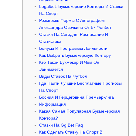
Legalbet: Букмекерские Конторы И Ставки
На Спорт
Розыгрыш Формы С Автографом
Александра Овечкина От Бк Фонбет
Ставки На Сегодня, Расписание И
Статистика
Бонусы И Программы Лояльности
Как Выбрать Букмекерскую Контору
Кто Такой Букмекер И Чем Он
Занимается
Виды Ставок На Футбол
Где Найти Лучшие Бесплатные Прогнозы
На Спорт
Босния И Герцеговина Премьер-лига
Информация
Какая Самая Популярная Букмекерская
Контора?
Ставки На Gg Bet Faq
Как Сделать Ставку На Спорт В