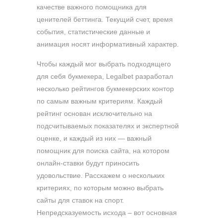
качестве важного помощника для
ценителей беттинга. Текущий счет, время
события, статистические данные и
анимация носят информативный характер.
Чтобы каждый мог выбрать подходящего
для себя букмекера, Legalbet разработал
несколько рейтингов букмекерских контор
по самым важным критериям. Каждый
рейтинг основан исключительно на
подсчитываемых показателях и экспертной
оценке, и каждый из них — важный
помощник для поиска сайта, на котором
онлайн-ставки будут приносить
удовольствие. Расскажем о нескольких
критериях, по которым можно выбрать
сайты для ставок на спорт.
Непредсказуемость исхода – вот основная