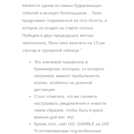
является одним из самых будоражащих
событий и волнует болельщиков… Лион
продолжает подниматься из того болота, в
которое он угодил на старте сезона.
Победив в двух предыдущих матчах
чемпионата, Лион смог взлететь на 13-ую
строчку в турнирной таблице.”
Это ключевой показатель в
букмекерских конторах, от которого
напрямую зависит прибыльность
игрока, особенно на длинной
дистанции.
Стоит отметить, что вы сможете
настраивать уведомления и новости
таким образом, чтобы быть в курсе
важных для вас игр.
Кроме того, сайт GG. GAMBLE на 100
% оптимизирован под мобильные