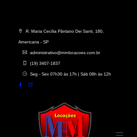
R. Maria Cecília Pântano Dei Santi, 180,
Americana - SP
administrativo@mmlocacoes.com.br
(19) 3407-1837
Seg - Sex 07h30 às 17h | Sáb 08h às 12h