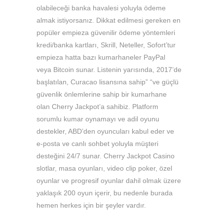
olabileceği banka havalesi yoluyla ödeme
almak istiyorsanız. Dikkat edilmesi gereken en
popüler empieza güvenilir ödeme yöntemleri
kredi/banka kartları, Skrill, Neteller, Sofort’tur
empieza hatta bazı kumarhaneler PayPal
veya Bitcoin sunar. Listenin yarısında, 2017’de
başlatılan, Curacao lisansına sahip” “ve güçlü
güvenlik önlemlerine sahip bir kumarhane
olan Cherry Jackpot’a sahibiz. Platform
sorumlu kumar oynamayı ve adil oyunu
destekler, ABD’den oyuncuları kabul eder ve
e-posta ve canlı sohbet yoluyla müşteri
desteğini 24/7 sunar. Cherry Jackpot Casino
slotlar, masa oyunları, video clip poker, özel
oyunlar ve progresif oyunlar dahil olmak üzere
yaklaşık 200 oyun içerir, bu nedenle burada
hemen herkes için bir şeyler vardır.