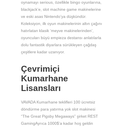
oynamayı serious, özellikle bingo oyunlarına,
blackjack’e, slot machine game makinelerine
ve eski asas Nintendo’ya düşkündür.
Koleksiyon, ilk oyun makinelerinin altın çağını
hatırlatan klasik ‘meyve makinelerinden’,
oyuncuları büyü empieza destansı anlatılarla
dolu fantastik diyarlara sürükleyen çağdaş
çeşitlere kadar uzanıyor.
Çevrimiçi
Kumarhane
Lisansları
VAVADA Kumarhane teklifleri 100 ücretsiz
döndürme para yatırma yok slot makinesi
“The Great Pigsby Megaways” şirket REST
GamingAyrıca 1000$’a kadar hoş geldin