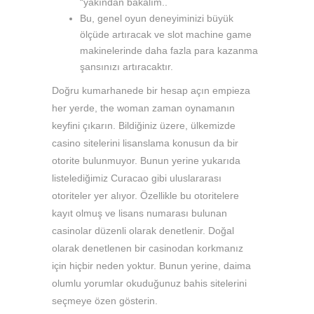
“yakından bakalım..
Bu, genel oyun deneyiminizi büyük
ölçüde artıracak ve slot machine game
makinelerinde daha fazla para kazanma
şansınızı artıracaktır.
Doğru kumarhanede bir hesap açın empieza
her yerde, the woman zaman oynamanın
keyfini çıkarın. Bildiğiniz üzere, ülkemizde
casino sitelerini lisanslama konusun da bir
otorite bulunmuyor. Bunun yerine yukarıda
listelediğimiz Curacao gibi uluslararası
otoriteler yer alıyor. Özellikle bu otoritelere
kayıt olmuş ve lisans numarası bulunan
casinolar düzenli olarak denetlenir. Doğal
olarak denetlenen bir casinodan korkmanız
için hiçbir neden yoktur. Bunun yerine, daima
olumlu yorumlar okuduğunuz bahis sitelerini
seçmeye özen gösterin.