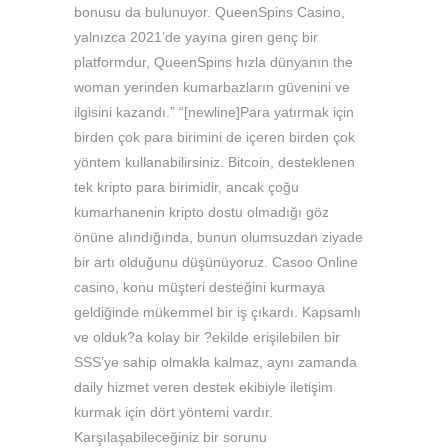
bonusu da bulunuyor. QueenSpins Casino,
yalnızca 2021’de yayına giren genç bir
platformdur, QueenSpins hızla dünyanın the
woman yerinden kumarbazların güvenini ve
ilgisini kazandı.” “[newline]Para yatırmak için
birden çok para birimini de içeren birden çok
yöntem kullanabilirsiniz. Bitcoin, desteklenen
tek kripto para birimidir, ancak çoğu
kumarhanenin kripto dostu olmadığı göz
önüne alındığında, bunun olumsuzdan ziyade
bir artı olduğunu düşünüyoruz. Casoo Online
casino, konu müşteri desteğini kurmaya
geldiğinde mükemmel bir iş çıkardı. Kapsamlı
ve olduk?a kolay bir ?ekilde erişilebilen bir
SSS’ye sahip olmakla kalmaz, aynı zamanda
daily hizmet veren destek ekibiyle iletişim
kurmak için dört yöntemi vardır.
Karşılaşabileceğiniz bir sorunu