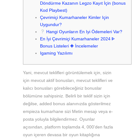
Döndürme Kazanın Legzo Kayıt İçin (bonus
Kod Playbest)
Çevrimiçi Kumarhaneler Kimler Için
Uygundur?
Hangi Oyunların En Iyi Ödemeleri Var?
En İyi Çevrimiçi Kumarhaneler 2024 ᐈ
Bonus Listeleri ✚ İncelemeler
Igaming Yazılımı
Yani, mevcut teklifleri görüntülemek için, sizin
için mevcut aktif bonusları, mevcut teklifleri ve
kalıcı bonusları görebileceğiniz bonuslar
bölümüne sahipsiniz. Belirli bir teklif sizin için
değilse, added bonus alanınızda gösterilmez
empieza kumarhane sizi Metin mesajı veya e-
posta yoluyla bilgilendirmez. Oyunlar
açısından, platform toplamda 4, 000’den fazla
oyun içeren devasa bir oyun kitaplığına