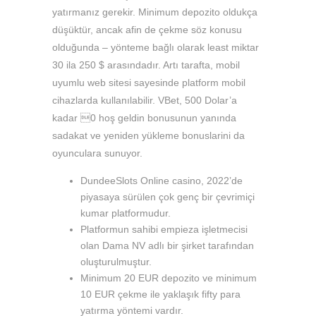
yatırmanız gerekir. Minimum depozito oldukça
düşüktür, ancak afin de çekme söz konusu
olduğunda – yönteme bağlı olarak least miktar
30 ila 250 $ arasındadır. Artı tarafta, mobil
uyumlu web sitesi sayesinde platform mobil
cihazlarda kullanılabilir. VBet, 500 Dolar’a
kadar 0 hoş geldin bonusunun yanında
sadakat ve yeniden yükleme bonuslarini da
oyunculara sunuyor.
DundeeSlots Online casino, 2022’de
piyasaya sürülen çok genç bir çevrimiçi
kumar platformudur.
Platformun sahibi empieza işletmecisi
olan Dama NV adlı bir şirket tarafından
oluşturulmuştur.
Minimum 20 EUR depozito ve minimum
10 EUR çekme ile yaklaşık fifty para
yatırma yöntemi vardır.