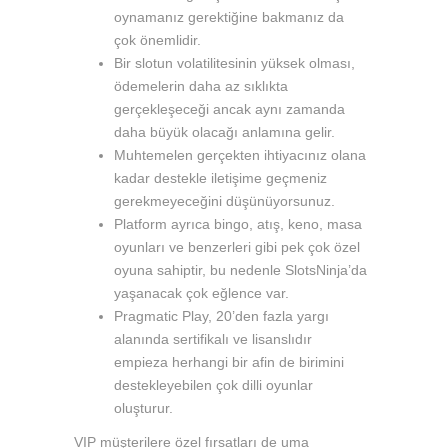
oynamanız gerektiğine bakmanız da
çok önemlidir.
Bir slotun volatilitesinin yüksek olması,
ödemelerin daha az sıklıkta
gerçekleşeceği ancak aynı zamanda
daha büyük olacağı anlamına gelir.
Muhtemelen gerçekten ihtiyacınız olana
kadar destekle iletişime geçmeniz
gerekmeyeceğini düşünüyorsunuz.
Platform ayrıca bingo, atış, keno, masa
oyunları ve benzerleri gibi pek çok özel
oyuna sahiptir, bu nedenle SlotsNinja’da
yaşanacak çok eğlence var.
Pragmatic Play, 20’den fazla yargı
alanında sertifikalı ve lisanslıdır
empieza herhangi bir afin de birimini
destekleyebilen çok dilli oyunlar
oluşturur.
VIP müşterilere özel fırsatları de uma