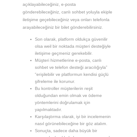
açıklayabileceğiniz, e-posta
gönderebileceğiniz, canlı sohbet yoluyla ekiple
iletişime geçebileceğiniz veya onları telefonla
arayabileceğiniz bir bilet gönderebilirsiniz.
Son olarak, platform oldukça güvenilir
olsa weil bir noktada müşteri desteğiyle
iletişime geçmeniz gerekebilir.
Müşteri hizmetlerine e-posta, canlı
sohbet ve telefon desteği aracılığıyla”
“erişilebilir ve platformun kendisi güçlü
şifreleme ile korunur.
Bu kontroller müşterilerin reşit
olduğundan emin olmak ve ödeme
yöntemlerini doğrulamak için
yapılmaktadır.
Karşılaştırma olarak, iyi bir incelemenin
nasıl görünebileceğine bir göz atalım.
Sonuçta, sadece daha büyük bir