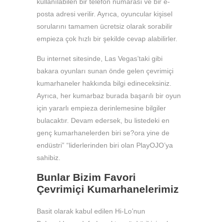
kullanılabilen bir telefon numarası ve bir e-
posta adresi verilir. Ayrıca, oyuncular kişisel
sorularını tamamen ücretsiz olarak sorabilir
empieza çok hızlı bir şekilde cevap alabilirler.
Bu internet sitesinde, Las Vegas’taki gibi
bakara oyunları sunan önde gelen çevrimiçi
kumarhaneler hakkında bilgi edineceksiniz.
Ayrıca, her kumarbaz burada başarılı bir oyun
için yararlı empieza derinlemesine bilgiler
bulacaktır. Devam edersek, bu listedeki en
genç kumarhanelerden biri se?ora yine de
endüstri” “liderlerinden biri olan PlayOJO’ya
sahibiz.
Bunlar Bizim Favori
Çevrimiçi Kumarhanelerimiz
Basit olarak kabul edilen Hi-Lo’nun