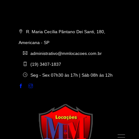
R. Maria Cecília Pântano Dei Santi, 180,
Americana - SP
administrativo@mmlocacoes.com.br
(19) 3407-1837
Seg - Sex 07h30 às 17h | Sáb 08h às 12h