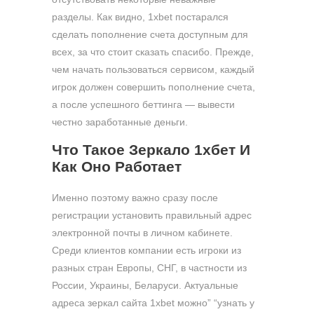
разделы. Как видно, 1xbet постарался
сделать пополнение счета доступным для
всех, за что стоит сказать спасибо. Прежде,
чем начать пользоваться сервисом, каждый
игрок должен совершить пополнение счета,
а после успешного беттинга — вывести
честно заработанные деньги.
Что Такое Зеркало 1хбет И
Как Оно Работает
Именно поэтому важно сразу после
регистрации установить правильный адрес
электронной почты в личном кабинете.
Среди клиентов компании есть игроки из
разных стран Европы, СНГ, в частности из
России, Украины, Беларуси. Актуальные
адреса зеркал сайта 1xbet можно” “узнать у