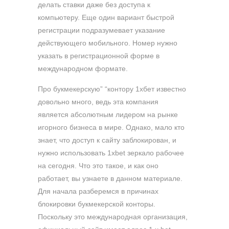
делать ставки даже без доступа к
компьютеру. Еще один вариант быстрой
регистрации подразумевает указание
действующего мобильного. Номер нужно
указать в регистрационной форме в
международном формате.
Про букмекерскую” “контору 1хбет известно
довольно много, ведь эта компания
является абсолютным лидером на рынке
игорного бизнеса в мире. Однако, мало кто
знает, что доступ к сайту заблокирован, и
нужно использовать 1xbet зеркало рабочее
на сегодня. Что это такое, и как оно
работает, вы узнаете в данном материале.
Для начала разберемся в причинах
блокировки букмекерской конторы.
Поскольку это международная организация,