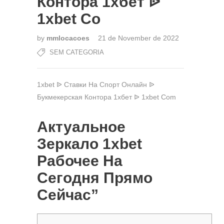
Контора 1хбет ᐉ
1xbet Co
by
mmlocacoes
21 de November de 2022
SEM CATEGORIA
1xbet ᐉ Ставки На Спорт Онлайн ᐉ
Букмекерская Контора 1хбет ᐉ 1xbet Com
Актуальное
Зеркало 1xbet
Рабочее На
Сегодня Прямо
Сейчас”