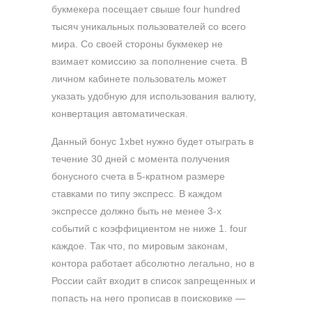
букмекера посещает свыше four hundred
тысяч уникальных пользователей со всего
мира. Со своей стороны букмекер не
взимает комиссию за пополнение счета. В
личном кабинете пользователь может
указать удобную для использования валюту,
конвертация автоматическая.
Данный бонус 1xbet нужно будет отыграть в
течение 30 дней с момента получения
бонусного счета в 5-кратном размере
ставками по типу экспресс. В каждом
экспрессе должно быть не менее 3-х
событий с коэффициентом не ниже 1. four
каждое. Так что, по мировым законам,
контора работает абсолютно легально, но в
России сайт входит в список запрещенных и
попасть на него прописав в поисковике —