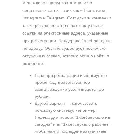
менеджеров аккаунтов компании в
социальных сетях, таких как «ВКонтакте»,
Instagram и Telegram. Сотрудники компании
также регулярно отправляют актуальные
ссылки на электронные адреса, указанные
при регистрации. Поддержка 1xbet доступна
по адресу. Обычно существует несколько
актуальных зеркал, которые можно найти в
интернете.
Если при регистрации используется
промо-код, приветственное
вознаграждение увеличивается до
рублей.
Другой вариант – использовать
поисковую систему, например,
Яндекс, для поиска “1xbet зеркало на
сегодня” или “1xbet зеркало рабочее”,
чтобы найти последние актуальные