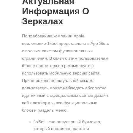
Актуальная
Информация О
Зеркалах
По требованию компании Apple
приложение 1xbet представлено в App Store
с полным списком функциональных
ограничений. В связи с этим пользователям
iPhone настоятельно рекомендуется
использовать мобильную версию сайта.
При переходе по актуальной ссылке
пользователь может наблюдать абсолютно
идетничный с официальным сайтом дизайн
веб-платформы, все функциональные
блоки и разделы меню.
1xBet – это популярный букмекер,
который постоянно растет и