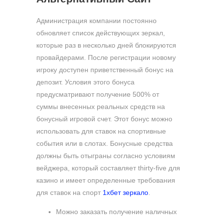
Администрация компании постоянно
обновляет список действующих зеркал,
которые раз в несколько дней блокируются
провайдерами. После регистрации новому
игроку доступен приветственный бонус на
депозит. Условия этого бонуса
предусматривают получение 500% от
суммы внесенных реальных средств на
бонусный игровой счет. Этот бонус можно
использовать для ставок на спортивные
события или в слотах. Бонусные средства
должны быть отыграны согласно условиям
вейджера, который составляет thirty-five для
казино и имеет определенные требования
для ставок на спорт
1хбет зеркало
.
Можно заказать получение наличных