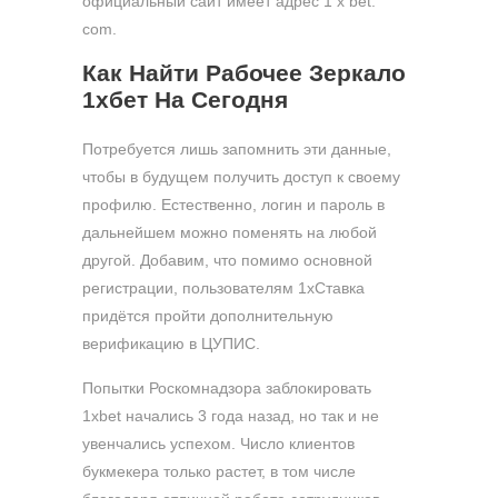
официальный сайт имеет адрес 1 x bet.
com.
Как Найти Рабочее Зеркало
1хбет На Сегодня
Потребуется лишь запомнить эти данные,
чтобы в будущем получить доступ к своему
профилю. Естественно, логин и пароль в
дальнейшем можно поменять на любой
другой. Добавим, что помимо основной
регистрации, пользователям 1хСтавка
придётся пройти дополнительную
верификацию в ЦУПИС.
Попытки Роскомнадзора заблокировать
1xbet начались 3 года назад, но так и не
увенчались успехом. Число клиентов
букмекера только растет, в том числе