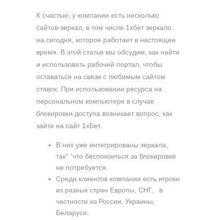
К счастью, у компании есть несколько
сайтов-зеркал, в том числе 1хбет зеркало
на сегодня, которое работает в настоящее
время. В этой статье мы обсудим, как найти
и использовать рабочий портал, чтобы
оставаться на связи с любимым сайтом
ставок. При использовании ресурса на
персональном компьютере в случае
блокировки доступа возникает вопрос, как
зайти на сайт 1хБет.
В них уже интегрированы зеркала,
так” “что беспокоиться за блокировки
не потребуется.
Среди клиентов компании есть игроки
из разных стран Европы, СНГ, в
частности из России, Украины,
Беларуси.