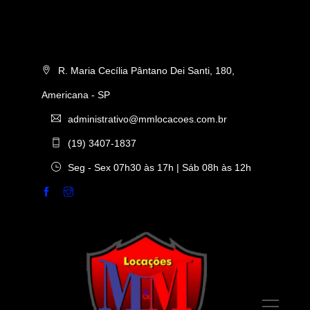
R. Maria Cecília Pântano Dei Santi, 180,
Americana - SP
administrativo@mmlocacoes.com.br
(19) 3407-1837
Seg - Sex 07h30 às 17h | Sáb 08h às 12h