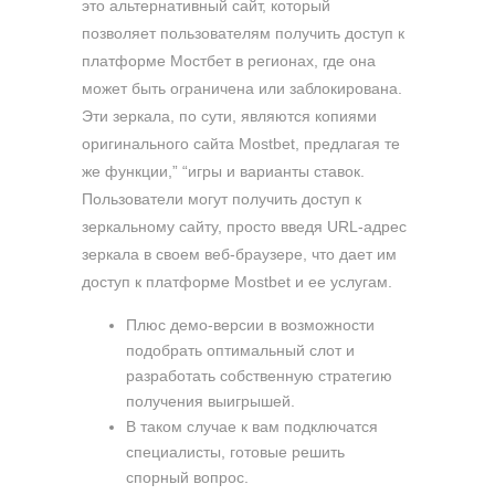
это альтернативный сайт, который
позволяет пользователям получить доступ к
платформе Мостбет в регионах, где она
может быть ограничена или заблокирована.
Эти зеркала, по сути, являются копиями
оригинального сайта Mostbet, предлагая те
же функции,” “игры и варианты ставок.
Пользователи могут получить доступ к
зеркальному сайту, просто введя URL-адрес
зеркала в своем веб-браузере, что дает им
доступ к платформе Mostbet и ее услугам.
Плюс демо-версии в возможности
подобрать оптимальный слот и
разработать собственную стратегию
получения выигрышей.
В таком случае к вам подключатся
специалисты, готовые решить
спорный вопрос.