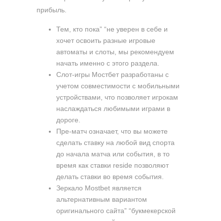
прибыль.
Тем, кто пока” “не уверен в себе и
хочет освоить разные игровые
автоматы и слоты, мы рекомендуем
начать именно с этого раздела.
Слот-игры Мостбет разработаны с
учетом совместимости с мобильными
устройствами, что позволяет игрокам
наслаждаться любимыми играми в
дороге.
Пре-матч означает, что вы можете
сделать ставку на любой вид спорта
до начала матча или события, в то
время как ставки reside позволяют
делать ставки во время события.
Зеркало Mostbet является
альтернативным вариантом
оригинального сайта” “букмекерской