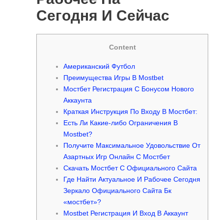
Сегодня И Сейчас
Content
Американский Футбол
Преимущества Игры В Mostbet
Мостбет Регистрация С Бонусом Нового
Аккаунта
Краткая Инструкция По Входу В Мостбет:
Есть Ли Какие-либо Ограничения В
Mostbet?
Получите Максимальное Удовольствие От
Азартных Игр Онлайн С Мостбет
Скачать Мостбет С Официального Сайта
Где Найти Актуальное И Рабочее Сегодня
Зеркало Официального Сайта Бк
«мостбет»?
Mostbet Регистрация И Вход В Аккаунт