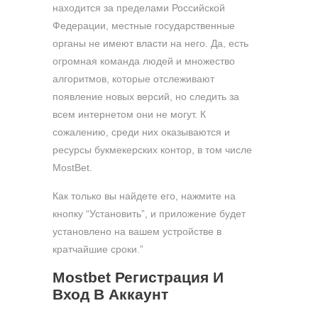
находится за пределами Российской
Федерации, местные государственные
органы не имеют власти на него. Да, есть
огромная команда людей и множество
алгоритмов, которые отслеживают
появление новых версий, но следить за
всем интернетом они не могут. К
сожалению, среди них оказываются и
ресурсы букмекерских контор, в том числе
MostBet.
Как только вы найдете его, нажмите на
кнопку “Установить”, и приложение будет
установлено на вашем устройстве в
кратчайшие сроки.”
Mostbet Регистрация И
Вход В Аккаунт