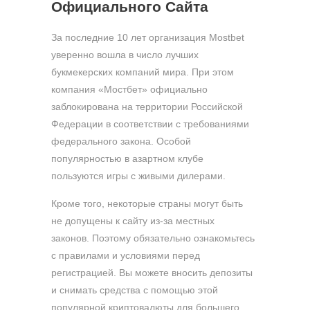
Официального Сайта
За последние 10 лет организация Mostbet
уверенно вошла в число лучших
букмекерских компаний мира. При этом
компания «Мостбет» официально
заблокирована на территории Российской
Федерации в соответствии с требованиями
федерального закона. Особой
популярностью в азартном клубе
пользуются игры с живыми дилерами.
Кроме того, некоторые страны могут быть
не допущены к сайту из-за местных
законов. Поэтому обязательно ознакомьтесь
с правилами и условиями перед
регистрацией. Вы можете вносить депозиты
и снимать средства с помощью этой
популярной криптовалюты для большего