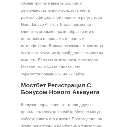
самые крупные выигрыши. Свою
деятельность казино осуществляет в
рамках официальной лицензии регулятора
Nederlandse Antillen. В распоряжении
клиентов огромное разнообразие игр с
понятными правилами и простым
интерфейсом. В разделе казино множество
слотов от ведущих провайдеров с мировым
именем. Если вы хотите стать партнером
Mostbet, вы можете сделать это,
зарегистрировавшись на их сайте.
Мостбет Регистрация С
Бонусом Нового Аккаунта
В случае нарушении этого или других
правил пользователю сайта Mostbet могут
заблокировать его аккаунт. Поэтому ещё на
этапе регистрации необходимо тщательно