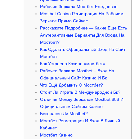
Рабочие Зеркала Мостбет Ежедневно
Mostbet Casino Регистрация На Рабочем
Зеркале Прямо Сейчас
Расскажите Подробнее — Какие Еще Есть
Альтерантивные Варианты Для Входа На
Мостбет?
Как Сделать Официальный Вход На Сайт
Мостбет
Как Устроено Казино «мостбет»
Рабочее Зеркало Mostbet – Вход На
Официальный Сайт Казино И Бк
Что Ещё Добавить О Мостбет?
Стоит Ли Играть В Международной Бк?
Отличия Между Зеркалом Mostbet 888 И
Официальным Сайтом Казино
Безопасен Ли Mostbet?
Мостбет Регистрация И Вход В Личный
Кабинет
Мостбет Казино