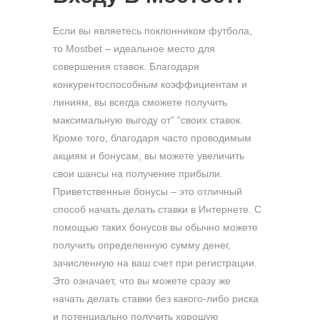
Если вы являетесь поклонником футбола,
то Mostbet – идеальное место для
совершения ставок. Благодаря
конкурентоспособным коэффициентам и
линиям, вы всегда сможете получить
максимальную выгоду от” “своих ставок.
Кроме того, благодаря часто проводимым
акциям и бонусам, вы можете увеличить
свои шансы на получение прибыли.
Приветственные бонусы – это отличный
способ начать делать ставки в Интернете. С
помощью таких бонусов вы обычно можете
получить определенную сумму денег,
зачисленную на ваш счет при регистрации.
Это означает, что вы можете сразу же
начать делать ставки без какого-либо риска
и потенциально получить хорошую