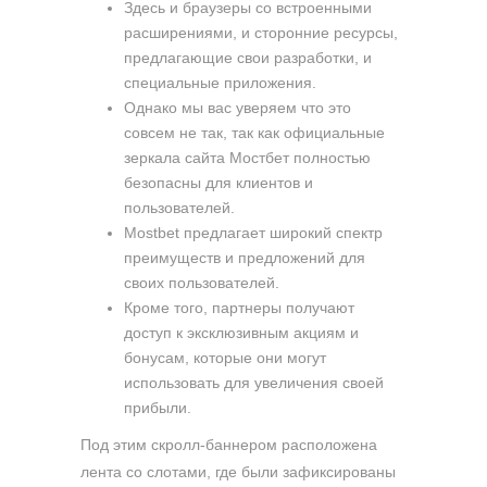
Здесь и браузеры со встроенными
расширениями, и сторонние ресурсы,
предлагающие свои разработки, и
специальные приложения.
Однако мы вас уверяем что это
совсем не так, так как официальные
зеркала сайта Мостбет полностью
безопасны для клиентов и
пользователей.
Mostbet предлагает широкий спектр
преимуществ и предложений для
своих пользователей.
Кроме того, партнеры получают
доступ к эксклюзивным акциям и
бонусам, которые они могут
использовать для увеличения своей
прибыли.
Под этим скролл-баннером расположена
лента со слотами, где были зафиксированы