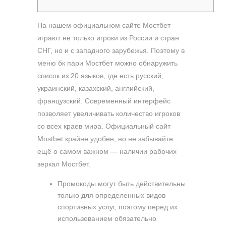
На нашем официальном сайте Мостбет
играют не только игроки из России и стран
СНГ, но и с западного зарубежья. Поэтому в
меню бк пари Мостбет можно обнаружить
список из 20 языков, где есть русский,
украинский, казахский, английский,
французский. Современный интерфейс
позволяет увеличивать количество игроков
со всех краев мира. Официальный сайт
Mostbet крайне удобен, но не забывайте
ещё о самом важном — наличии рабочих
зеркал Мостбет.
Промокоды могут быть действительны
только для определенных видов
спортивных услуг, поэтому перед их
использованием обязательно