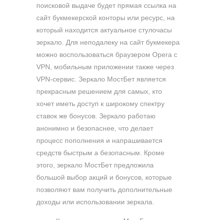
поисковой выдаче будет прямая ссылка на
сайт букмекерской конторы или ресурс, на
который находится актуальное стулочасы
зеркало. Для неподалеку на сайт букмекера
можно воспользоваться браузером Opera с
VPN, мобильным приложении также через
VPN-сервис. Зеркало МостБет является
прекрасным решением для самых, кто
хочет иметь доступ к широкому спектру
ставок же бонусов. Зеркало работаю
анонимно и безопаснее, что делает
процесс пополнения и напрашивается
средств быстрым а безопасным. Кроме
этого, зеркало МостБет предложила
большой выбор акций и бонусов, которые
позволяют вам получить дополнительные
доходы или использовании зеркала.