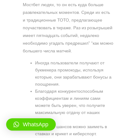
Мостбет людях, то он есть куда больше
развлекательных моментов. Среди их есть
и традиционные ТОТО, предлагающее
поучаствовать в тираже. Раз из розыгрышей
имеет пятнадцать событий, недалеко
необходимо угадать предрешил” “как можно
большего числа матчей.
Иногда пользователи получают от
букмекера промокоды, используя
которые, они зарабатывают бонусы а
поощрения.
Благодаря конкурентоспособным
коэффициентам и линиям сами
можете быть уверен, что получите
максимальную отдачу от наших
ставок.
WhatsApp
Немногие шансов можно заиметь в
ставках и крикет и киберспорт.