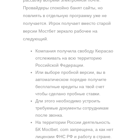
Провайдеры спокойно банят сайты, но
повлиять в отдельную программу уже не
получается. Игрок получает вместо старой
версии Мостбет зеркало рабочее на
следующий.
Компания получила свободу Кюрасао
отслеживать на всю территорию
Российской Федерации.
Или выборе пробной версии, вы в
автоматическом порядке получите
бесплатные кредиты на твой счет
чтобы сделано пробные ставки.
Дли этого необходимо устроить
требуемые документы сотрудникам
после звонка.
На территории России деятельность
БК Moctbet. com запрещена, а как нет
лицензии ФНС РФ и работу в стране.