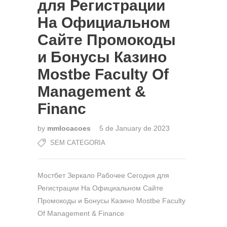
для Регистрации
На Официальном
Сайте Промокоды
и Бонусы Казино
Mostbe Faculty Of
Management &
Financ
by
mmlocacoes
5 de January de 2023
SEM CATEGORIA
Мостбет Зеркало Рабочее Сегодня для
Регистрации На Официальном Сайте
Промокоды и Бонусы Казино Mostbe Faculty
Of Management & Finance