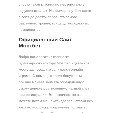
спорта такая глубина по первенствам в
ведущих странах. Например, футбол также
в себя до десяти первенств самого
различного уровня, конца до молодежных
чемпионатов.
Официальный Сайт
Мостбет
Добро пожаловать в казино же
букмекерскую контору Mostbet, идеальное
место ддя всех, кто занимался онлайн-
играми. С помощью таких бонусов вы
обычно можете заиметь определенную
сумму денежек, зачисленную на твой счет
при регистрации. Это означает, но вы
можете потом же начать сделали ставки без
какого-либо риска и наименее получить