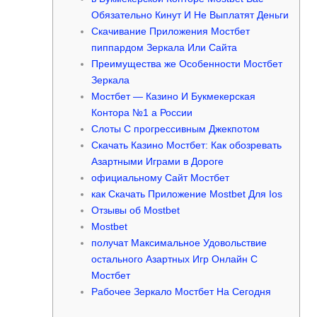
Обязательно Кинут И Не Выплатят Деньги
Скачивание Приложения Мостбет
пиппардом Зеркала Или Сайта
Преимущества же Особенности Мостбет
Зеркала
Мостбет — Казино И Букмекерская
Контора №1 а России
Слоты С прогрессивным Джекпотом
Скачать Казино Мостбет: Как обозревать
Азартными Играми в Дороге
официальному Сайт Мостбет
как Скачать Приложение Mostbet Для Ios
Отзывы об Mostbet
Mostbet
получат Максимальное Удовольствие
остального Азартных Игр Онлайн С
Мостбет
Рабочее Зеркало Мостбет На Сегодня