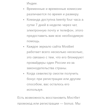
Индии.
Временные и временные комиссии
различаются по время и размеру.
Команда доступна twenty four часа а
сутки 7 дней в неделю через чат,
электронную почту и телефон, этого
предоставить вам всю необходимую
помощь.
Каждое зеркало сайта Mostbet
работает всего несколько несколькс,
это связано с тем, что его блокируют
провайдеры один России из-за
законодательства страны.
Когда севилестр смогли получить
бонус при регистрации или другим
способом, вас осталось его
используя.
Есть возможность восстановить Мостбет
промокод или регистрации — bonus. Мы