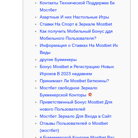
Контакты Технической Поддержки Бк
Мостбет
Азартные И них Настольные Игры
Ставки На Спорт в Зеркале Mostbet
Как получить Мобильный Бонус ддя
Мобильного Пользователя?
Информация о Ставках На Mostbet Их
Виды
другие Букмекеры
Бонус Mostbet и Регистрацию Новых
Игроков В 2023 недавнем
Принимает Ли Mostbet Биткоины?
Мостбет свободное Зеркало
Букмекерской Конторы
Приветственный Бонус Mostbet Для
нового Пользователей
Мостбет Зеркало Для Входа в Сайт
Отзывы Пользователей о Mostbet
(мостбет)
в Букмекерской Конторе Mostbet Вас