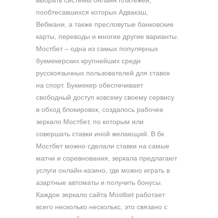
пообтесавшихся которых Адвакэш,
Вебмани, а также пресловутые банковские
карты, переводы и многие другие варианты.
Мостбет – одна из самых популярных
букмекерских крупнейших среди
русскоязычных пользователей для ставок
на спорт. Букмекер обеспечивает
свободный доступ ковсему своему сервису
в обход блокировок, создалось рабочее
зеркало Мостбет, по которым или
совершать ставки иной желающий. В бк
Мостбет можно сделали ставки на самые
матчи и соревнования, зеркала предлагают
услуги онлайн-казино, где можно играть в
азартные автоматы и получить бонусы.
Каждое зеркало сайта Mostbet работает
всего несколько несколькс, это связано с