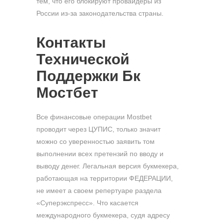
тем, что его блокируют провайдеры из
России из-за законодательства страны.
Контакты
Технической
Поддержки Бк
Мостбет
Все финансовые операции Mostbet
проводит через ЦУПИС, только значит
можно со уверенностью заявить том
выполнении всех претензий по вводу и
выводу денег. Легальная версия букмекера,
работающая на территории ФЕДЕРАЦИИ,
не имеет а своем репертуаре раздела
«Суперэкспресс». Что касается
международного букмекера, судя адресу