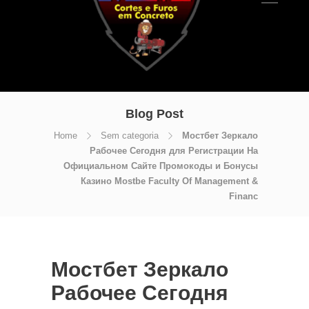
Blog Post
Home
Sem categoria
Мостбет Зеркало
Рабочее Сегодня для Регистрации На
Официальном Сайте Промокоды и Бонусы
Казино Mostbe Faculty Of Management &
Financ
Мостбет Зеркало
Рабочее Сегодня