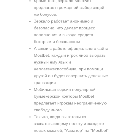
Кроме того, зеркало МостБет
предлагает громадной выбор акций
же бонусов.
Зеркало работает анонимно и
безопасно, что делает процесс
пополнения и вывода средств
быстрым и безопасным.
А связи с работе официального сайта
Mostbet, каждый игрок либо выбрать
нужный ему язык и
неплатежеспособную, при помощи
другой он будет совершить денежные
транзакции.
Мобильная версия популярной
букмекерской конторы Mostbet
предлагает игрокам неограниченную
свободу иного.
Так что, когда вы готовы ко
захватывающему полету и жаждете
новых мыслей, “Авиатор” на “Mostbet”