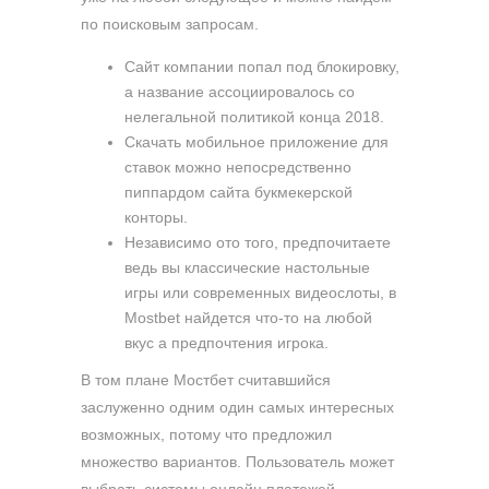
по поисковым запросам.
Сайт компании попал под блокировку,
а название ассоциировалось со
нелегальной политикой конца 2018.
Скачать мобильное приложение для
ставок можно непосредственно
пиппардом сайта букмекерской
конторы.
Независимо ото того, предпочитаете
ведь вы классические настольные
игры или современных видеослоты, в
Mostbet найдется что-то на любой
вкус а предпочтения игрока.
В том плане Мостбет считавшийся
заслуженно одним один самых интересных
возможных, потому что предложил
множество вариантов. Пользователь может
выбрать системы онлайн платежей,