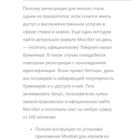
Поэтому регистрация для многих стало
одним из приоритетов, если хочется иметь
доступ к высококачественным услугам в
сфере ставок и казино. Еще один методом
найти актуальное зеркало Мостбет на день
— посетить официальному Telegram-канал
букмекера. В таком случае понадобится
повторная регистрация с прохождением
идентификации. Всем привет бетторы, день
мы поговорим о набирающей популярность
букмекерке и о доступе к ней. Того
активировать бонус, пользователю нужно
зарегистрироваться в официальном сайте
Мостбет и пополнить счет на любую сумму
от 100 копеечки.
Полная инструкция по установке
приложения Mostbet для игроков из