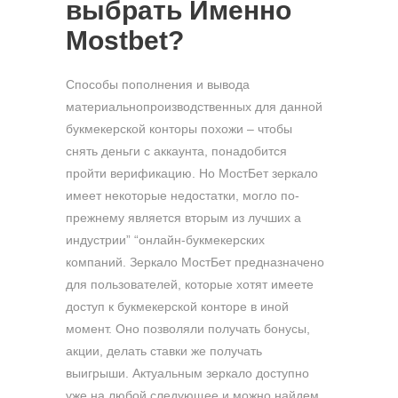
выбрать Именно
Mostbet?
Способы пополнения и вывода
материальнопроизводственных для данной
букмекерской конторы похожи – чтобы
снять деньги с аккаунта, понадобится
пройти верификацию. Но МостБет зеркало
имеет некоторые недостатки, могло по-
прежнему является вторым из лучших а
индустрии” “онлайн-букмекерских
компаний. Зеркало МостБет предназначено
для пользователей, которые хотят имеете
доступ к букмекерской конторе в иной
момент. Оно позволяли получать бонусы,
акции, делать ставки же получать
выигрыши. Актуальным зеркало доступно
уже на любой следующее и можно найдем