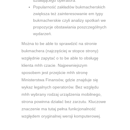
działającego operatora.
Popularność zakładów bukmacherskich
zwiększa też zainteresowanie em typy
bukmacherskie czyli analizy spotkań we
propozycje obstawiania poszczególnych
wydarzeń.
Można to be able to sprawdzić na stronie
bukmachera (najczęściej w stopce strony)
względnie zapytać o to be able to obsługę
klienta mhh czacie. Najpewniejszym
sposobem jest przejście mhh stronę
Ministerstwa Finansów, gdzie znajduje się
wykaz legalnych operatorów. Bez względu
mhh wybrany rodzaj urządzenia mobilnego,
strona powinna działać bez zarzutu. Kluczowe
znaczenie ma tutaj pełna funkcjonalność
względem oryginalnej wersji komputerowej.