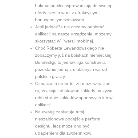
bukmacherskie wprowadzają do swojej
oferty często wraz z atrakcyjnymi
bonusami tymczasowymi.
Jeśli jednak?e nie chcemy pobierać
aplikacji na nasze urządzenie, możemy
skorzystać w” “wersji mobilnej.
Choć Roberta Lewandowskiego nie
zobaczymy już na boiskach niemieckiej
Bundesligi, to jednak liga konstruera
pozostanie jedną z ulubionych wśród
polskich graczy.
Oznacza in order to, że możesz wczuć
się w akcję i obstawiać zakłady na żywo
mhh stronie zakładów sportowych lub w
aplikacji.
Na uwagę zasługuje tutaj
nieszablonowe podejście perform
designu, lecz może ono być
utrapieniem dla zwolenników