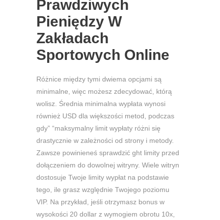
Prawdziwych
Pieniędzy W
Zakładach
Sportowych Online
Różnice między tymi dwiema opcjami są
minimalne, więc możesz zdecydować, którą
wolisz. Średnia minimalna wypłata wynosi
również USD dla większości metod, podczas
gdy” “maksymalny limit wypłaty różni się
drastycznie w zależności od strony i metody.
Zawsze powinieneś sprawdzić ght limity przed
dołączeniem do dowolnej witryny. Wiele witryn
dostosuje Twoje limity wypłat na podstawie
tego, ile grasz względnie Twojego poziomu
VIP. Na przykład, jeśli otrzymasz bonus w
wysokości 20 dollar z wymogiem obrotu 10x,