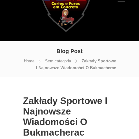
Blog Post
Home
Sem categoria
Zakłady Sportowe
I Najnowsze Wiadomości O Bukmacherac
Zakłady Sportowe I
Najnowsze
Wiadomości O
Bukmacherac