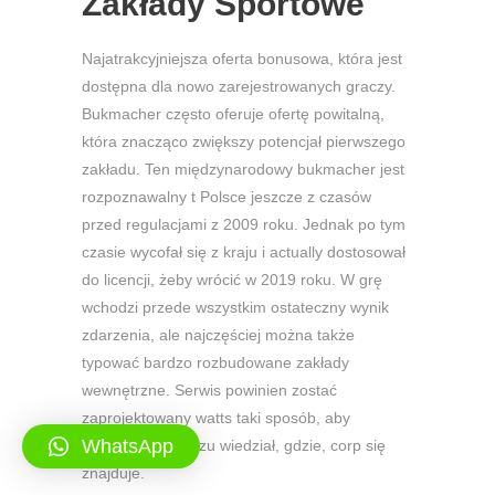
Zakłady Sportowe
Najatrakcyjniejsza oferta bonusowa, która jest
dostępna dla nowo zarejestrowanych graczy.
Bukmacher często oferuje ofertę powitalną,
która znacząco zwiększy potencjał pierwszego
zakładu. Ten międzynarodowy bukmacher jest
rozpoznawalny t Polsce jeszcze z czasów
przed regulacjami z 2009 roku. Jednak po tym
czasie wycofał się z kraju i actually dostosował
do licencji, żeby wrócić w 2019 roku. W grę
wchodzi przede wszystkim ostateczny wynik
zdarzenia, ale najczęściej można także
typować bardzo rozbudowane zakłady
wewnętrzne. Serwis powinien zostać
zaprojektowany watts taki sposób, aby
WhatsApp
użytkownik od razu wiedział, gdzie, corp się
znajduje.