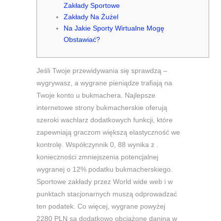
Zakłady Sportowe
Zakłady Na Żużel
Na Jakie Sporty Wirtualne Mogę
Obstawiać?
Jeśli Twoje przewidywania się sprawdzą –
wygrywasz, a wygrane pieniądze trafiają na
Twoje konto u bukmachera. Najlepsze
internetowe strony bukmacherskie oferują
szeroki wachlarz dodatkowych funkcji, które
zapewniają graczom większą elastyczność we
kontrolę. Współczynnik 0, 88 wynika z .
konieczności zmniejszenia potencjalnej
wygranej o 12% podatku bukmacherskiego.
Sportowe zakłady przez World wide web i w
punktach stacjonarnych muszą odprowadzać
ten podatek. Co więcej, wygrane powyżej
2280 PLN są dodatkowo obciążone daniną w