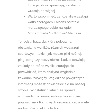
funkcje, które sprawiają, że klienci
wracają po więcej.
Warto wspomnieć, że Kostyliew zastąpi
watts szeregach Falcons ostatnio
nieradzącego sobie najlepiej
Mohammada “BOROS-a” Malhasa.
To rodzaj hazardu, który polega na
obstawianiu wyników różnych wydarzeń
sportowych, takich jak mecze piłki nożnej,
ping-pong czy koszykówka. Ludzie stawiają
zakłady na różne wyniki, starając się
przewidzieć, która drużyna względnie
zawodnik zwycięży. Większość powyższych
informacji możesz dowiedzieć się na naszej
stronie. W ostatnich latach za sprawą
wprowadzonej nowej ustawy hazardowej
pojawiło się kilka nowych organization, a wiele
podmiotów uciekło z Polski.