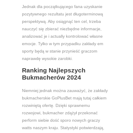
Jednak dla początkującego fana uzyskanie
pozytywnego rezultatu jest długoterminową
perspektywą. Aby osiągnąć ten cel, trzeba
nauczyć się zbierać niezbędne informacje,
analizować je i actually kontrolować własne
emocje. Tylko w tym przypadku zakłady em
sporty będą w stanie przynieść graczom
naprawdę wysokie zarobki.
Ranking Najlepszych
Bukmacherów 2024
Niemniej jednak można zauważyć, że zakłady
bukmacherskie GoPlusBet mają tutaj całkiem
rozwiniętą ofertę. Dzięki sprawnemu
rozwojowi, bukmacher zdążył przekonać
perform siebie dość sporo nowych graczy
watts naszym kraju. Statystyki potwierdzają,